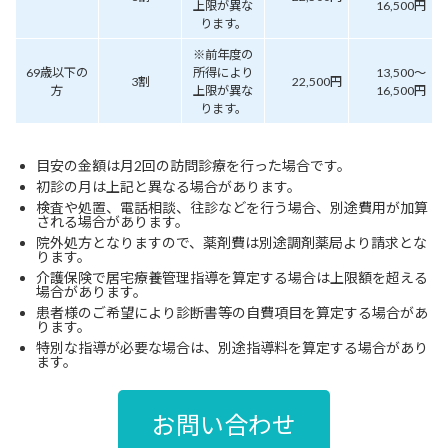
上限が異な
16,500円
ります。
※前年度の
69歳以下の
所得により
13,500～
3割
22,500円
方
上限が異な
16,500円
ります。
目安の金額は月2回の訪問診療を行った場合です。
初診の月は上記と異なる場合があります。
検査や処置、電話相談、往診などを行う場合、別途費用が加算
される場合があります。
院外処方となりますので、薬剤費は別途調剤薬局より請求とな
ります。
介護保険で居宅療養管理指導を算定する場合は上限額を超える
場合があります。
患者様のご希望により診断書等の自費項目を算定する場合があ
ります。
特別な指導が必要な場合は、別途指導料を算定する場合があり
ます。
お問い合わせ