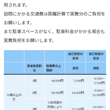
用されます。
訪問にかかる交通費は距離計算で実費分のご負担を
お願いします。
また駐車スペースがなく、駐車料金がかかる場合も
実費負担をお願いします。
自己負担の
自己負担の
目安
目安
患者負担割
医療費の上
自宅
施設
合
限額
4,500～
1割
18,000円
7,500円
5,500円
9,000～
2割
18,000円
14,000円
70歳以上の
11,000円
方
※前年度の
所得により
13,500～
3割
22,500円