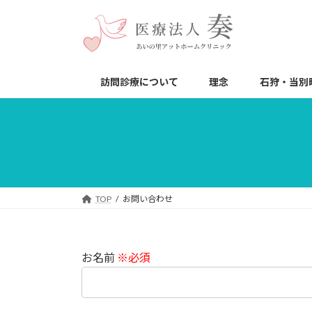
コ
ナ
ン
ビ
テ
ゲ
ン
ー
ツ
シ
訪問診療について
理念
石狩・当別
へ
ョ
ス
ン
キ
に
ッ
移
プ
動
TOP
お問い合わせ
お名前
※必須